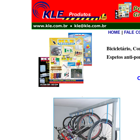
HOME
|
FALE C
Bicicletário, C
Espetos anti-p