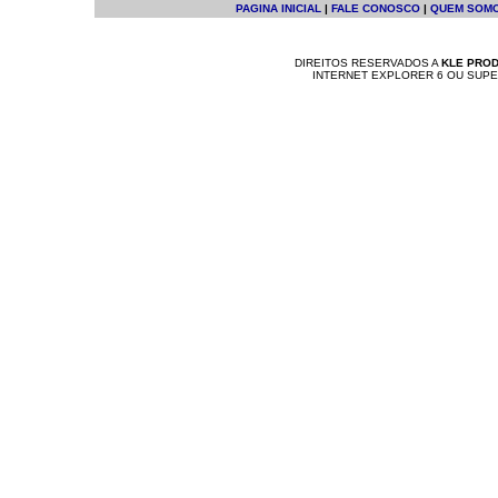
PAGINA INICIAL
|
FALE CONOSCO
|
QUEM SOM
DIREITOS RESERVADOS A
KLE PRO
INTERNET EXPLORER 6 OU SUP