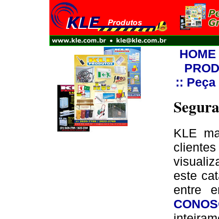
HOME
PROD
:: Peça
Segur
KLE mai
cliente
visuali
este cat
entre 
CONOS
inteir